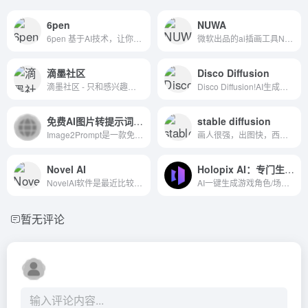
6pen
NUWA
6pen 基于AI技术，让你的文本描述变成绘画艺术作品 并可将你生成的作品投稿到有奖展览，在社区中展示，以创造更多价值
微软出品的ai插画工具NUWA-Infinity
滴墨社区
Disco Diffusion
滴墨社区 - 只和感兴趣的人分享有趣的事
Disco Diffusion!AI生成超高质量绘画!
免费AI图片转提示词生成器
stable diffusion
Image2Prompt是一款免费AI图片转提示词生成器，支持Midjourney、Stable Diffusion和Flux AI，通过智能分析图片，生成优化的AI画图提示词。
画人很强，出图快，西方魔幻
Novel AI
Holopix AI：专门生成游戏风格设计的aigc网站
NovelAI软件是最近比较热门的...
AI一键生成游戏角色/场景/三视图，3分钟完成3D建模转换！游戏美术创作效率提升70%！​注册立享欧美卡通、二次元、Q版、国风等10000+独家游戏风格模型，10万+游戏团队选用​​的低门槛、高可控AI设计解决方案！
暂无评论